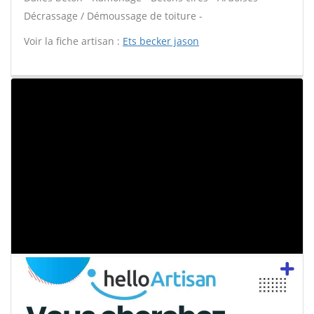
Décrassage / Démoussage de toiture -
Voir la fiche artisan :
Ets becker jason