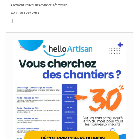
Comment trouver des chantiers rénovation ?
4,8
(100%)
249
votes
|