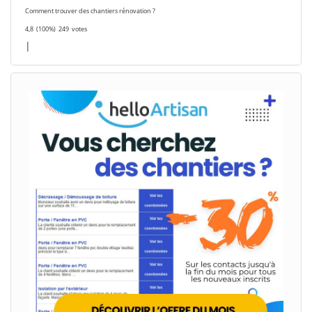
Comment trouver des chantiers rénovation ?
4,8
(100%)
249
votes
|