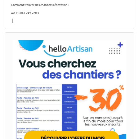
Comment trouver des chantiers rénovation ?
4,8
(100%)
249
votes
|