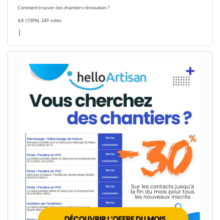
Comment trouver des chantiers rénovation ?
4,8
(100%)
249
votes
|