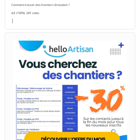
Comment trouver des chantiers rénovation ?
4,8
(100%)
249
votes
|