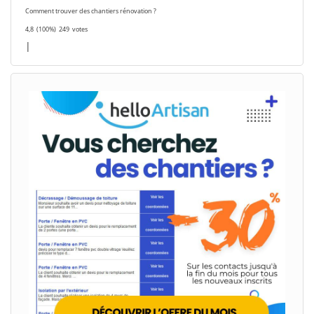
Comment trouver des chantiers rénovation ?
4,8
(100%)
249
votes
|