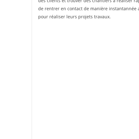
des clients et trouver des chantiers à réaliser 
de rentrer en contact de manière instantannée a
pour réaliser leurs projets travaux.